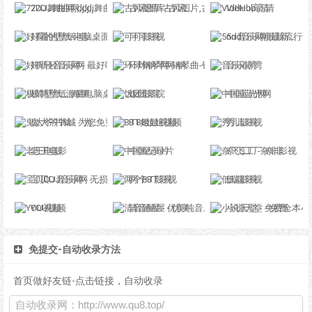
72DJ舞曲网,dj,dj舞曲
古风图库-古风图片,古风写真,古风摄影,古风素材,古风手绘,古风插画,古风水墨
VidHub高清
好看的壁纸-电脑桌面壁纸图片_高清手机壁纸-qq壁纸网
可可影视
5nd音乐网|最新流行歌曲|MP3歌曲免费下载|好听的歌|音乐下载 免费听mp3音乐
好听轻音乐网 - 最好听的轻音乐分享、试听、欣赏、下载、推荐、排行
环球钢琴网-钢琴曲-钢琴谱-钢琴入门-钢琴考级
音乐港湾
极简壁纸_海量电脑桌面壁纸美图_4K超高清_最潮壁纸网站
饭团影院
中国蓝光网
鬼大爷书城 - 为您免费提供在线阅读服务
BT8姐姐视频
秀儿影视
老王电影
中国纪录片
奈飞工厂-奈非影视
宝贝DJ音乐网 - 无损高品质DJ舞曲分享,音质最好的DJ免费下载网站
两个BT影视
低端影视
YOU视频
清音陋屋 - 优美纯音乐精美散文分享网站
小说天堂 - 免费全本小说,TXT小说下载网
免提交-自动收录方法
首页做好友链-点击链接，自动收录