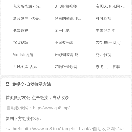
鬼大爷书城 - 为您免费提供在线阅读服务
BT8姐姐视频
宝贝DJ音乐网 - 无损高品质DJ舞曲分享,音质最好的DJ免费下载网站
清音陋屋 - 优美纯音乐精美散文分享网站
好看的壁纸-电脑桌面壁纸图片_高清手机壁纸-qq壁纸网
可可影视
低端影视
老王电影
中国纪录片
YOU视频
中国蓝光网
72DJ舞曲网,dj,dj舞曲
VidHub高清
环球钢琴网-钢琴曲-钢琴谱-钢琴入门-钢琴考级
秀儿影视
古风图库-古风图片,古风写真,古风摄影,古风素材,古风手绘,古风插画,古风水墨
好听轻音乐网 - 最好听的轻音乐分享、试听、欣赏、下载、推荐、排行
奈飞工厂-奈非影视
免提交-自动收录方法
首页做好友链-点击链接，自动收录
复制下方链接代码：