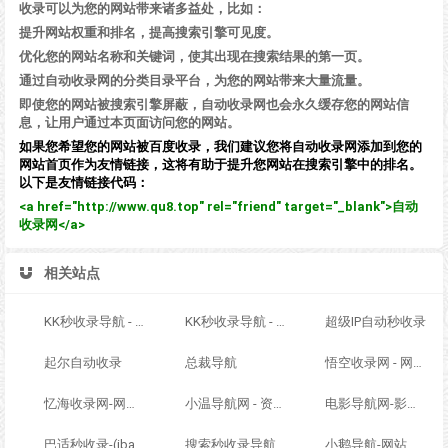
收录可以为您的网站带来诸多益处，比如：
提升网站权重和排名，提高搜索引擎可见度。
优化您的网站名称和关键词，使其出现在搜索结果的第一页。
通过自动收录网的分类目录平台，为您的网站带来大量流量。
即使您的网站被搜索引擎屏蔽，自动收录网也会永久缓存您的网站信
息，让用户通过本页面访问您的网站。
如果您希望您的网站被百度收录，我们建议您将自动收录网添加到您的
网站首页作为友情链接，这将有助于提升您网站在搜索引擎中的排名。
以下是友情链接代码：
<a href="http://www.qu8.top" rel="friend" target="_blank">自动
收录网</a>
相关站点
KK秒收录导航 - ACG萌次元丨ACG导航网丨二次元导航丨资源网导航丨福利网址导航 - KK秒收录导航网
KK秒收录导航 - ACG萌次元丨ACG导航网丨二次元导航丨资源网导航丨福利网址导航 - KK秒收录导航网
超级IP自动秒收录
起尔自动收录
总裁导航
悟空收录网 - 网址导航大全 | 网站免费收录 | 软文外链发布平台
忆海收录网-网址外链_自动收录网站_自助友情链接平台_网站广告_软文发布_站长交易_站长资源
小温导航网 - 资源网址导航，汇集各大资源网，全网优质教程技术网，搜集资源就从这里开始
电影导航网-影视导航-电影搜索-影视搜索-电影站收录
巴适秒收录-(ibashi.net) - 巴适导航分类网站目录 - 自助网址提交自动收录
搜索秒收录导航 - ACG萌次元丨ACG导航网丨二次元导航丨资源网导航丨福利网址导航 - SS秒收录导航网
小鹅导航-网站收录-自动收录网-网址收录-自动秒收录