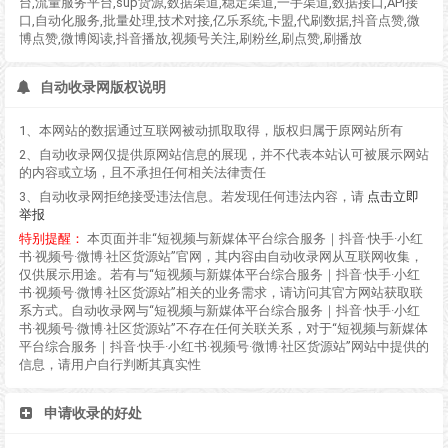
台,流量服务平台,sup货源,数据渠道,稳定渠道,一手渠道,数据接口,API接
口,自动化服务,批量处理,技术对接,亿乐系统,卡盟,代刷数据,抖音点赞,微
博点赞,微博阅读,抖音播放,视频号关注,刷粉丝,刷点赞,刷播放
自动收录网版权说明
1、本网站的数据通过互联网被动抓取取得，版权归属于原网站所有
2、自动收录网仅提供原网站信息的展现，并不代表本站认可被展示网站
的内容或立场，且不承担任何相关法律责任
3、自动收录网拒绝接受违法信息。若发现任何违法内容，请
点击立即
举报
特别提醒：
本页面并非“短视频与新媒体平台综合服务｜抖音·快手·小红
书·视频号·微博·社区货源站”官网，其内容由自动收录网从互联网收集，
仅供展示用途。若有与“短视频与新媒体平台综合服务｜抖音·快手·小红
书·视频号·微博·社区货源站”相关的业务需求，请访问其官方网站获取联
系方式。自动收录网与“短视频与新媒体平台综合服务｜抖音·快手·小红
书·视频号·微博·社区货源站”不存在任何关联关系，对于“短视频与新媒体
平台综合服务｜抖音·快手·小红书·视频号·微博·社区货源站”网站中提供的
信息，请用户自行判断其真实性
申请收录的好处