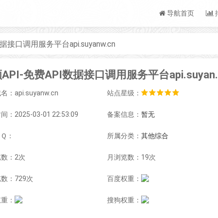
导航首页
据接口调用服务平台api.suyanw.cn
素颜API-免费API数据接
：api.suyanw.cn
站点星级：
：2025-03-01 22:53:09
备案信息：
暂无
ＱＱ：
所属分类：
其他综合
数：2次
月浏览数：19次
数：729次
百度权重：
权重：
搜狗权重：