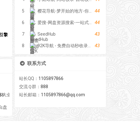
44
5
樱花导航-梦开始的地方-你的梦中情站
44
6
爱搜-网盘资源搜索-一站式网盘资源搜索，阿里夸克百度迅雷UC全聚合
43
7
SeedHub
引擎
43
8
92K导航 - 免费自动秒收录网址导航
联系方式
站长QQ：
1105897866
交流Ｑ群：
888
体|字客网
站长邮箱：
1105897866@qq.com
盘