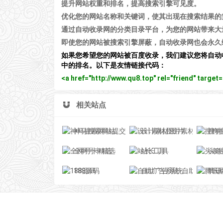
提升网站权重和排名，提高搜索引擎可见度。
优化您的网站名称和关键词，使其出现在搜索结果的
通过自动收录网的分类目录平台，为您的网站带来大
即使您的网站被搜索引擎屏蔽，自动收录网也会永久
如果您希望您的网站被百度收录，我们建议您将自动
中的排名。以下是友情链接代码：
<a href="http://www.qu8.top" rel="friend" tar
相关站点
神马搜索网站提交入口-神马站长平台
设计素材,图片素材,设计模板,精品与原创素材网-百图汇
搜狗搜
全网号卡精选
站长工具
头条搜索网站
188源码
自助广告系统-自助广告插件-自助广告源码
腾讯网址