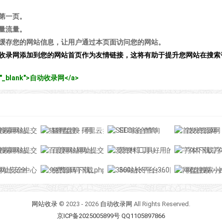
第一页。
量流量。
缓存您的网站信息，让用户通过本页面访问您的网站。
收录网添加到您的网站首页作为友情链接，这将有助于提升您网站在搜索
get="_blank">自动收录网</a>
索网站提交入口
猫狸盘搜 - 阿里云盘搜索神器
SEO综合查询
首发资源网
提交入口-头条站长平台
百度网站网址提交入口-百度站长平台
爱资料工具-好用的在线工具箱
字体下载,字体大全,免费字体下载,在线字
安全中心-网站检测
免费源码下载_php网站源码_整站源码_免费主题模板-888收录网
360站长平台-360网站提交入口
网盘搜索-小白
网站收录
© 2023 - 2026
自动收录网
All Rights Reserved.
京ICP备2025005899号 QQ1105897866