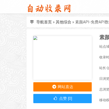
导航首页
»
其他综合
»
素颜API-免费API数
站点域名
收录时间
站长
日浏览
网站直达
总浏览
点赞 [0]
移动