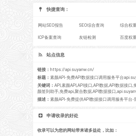
快捷查询：
网站SEO报告
SEO综合查询
综合权
ICP备案查询
友链检测
百度权
站点信息
链接：
https://api.suyanw.cn/
标题：
素颜API-免费API数据接口调用服务平台api.suy
关键词：
API,素颜API,API接口,API数据,API数
颜签到助手,免费api,聚合数据,API数据接口,api.suyanw
描述：
素颜API-免费提供API数据接口调用服务平
申请收录的好处
收录可以为您的网站带来诸多益处，比如：