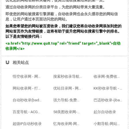
优化您的网站名称和关键词，使其出现在搜索结果的第一页。
通过自动收录网的分类目录平台，为您的网站带来大量流量。
即使您的网站被搜索引擎屏蔽，自动收录网也会永久缓存您的网站信
息，让用户通过本页面访问您的网站。
如果您希望您的网站被百度收录，我们建议您将自动收录网添加到您的
网站首页作为友情链接，这将有助于提升您网站在搜索引擎中的排名。
以下是友情链接代码：
<a href="http://www.qu8.top" rel="friend" target="_blank">自动
收录网</a>
相关站点
悟空收录网 - 网址导航大全 | 网站免费收录 | 软文外链发布平台
搜索秒收录导航 - ACG萌次元丨ACG导航网丨二次元导航丨资源网导航丨福利网址导航 - SS秒收录导航网
收录网-免费收录正规网站-免费发布软文
网站收录网 - 打造最与众不同的站点收录网
优站目录网 - 网址导航分类网站目录 - 自助网址提交自动收录
KK秒收录导航 - ACG萌次元丨ACG导航网丨二次元导航丨资源网导航丨福利网址导航 - KK秒收录导航网
自动秒收录(badfl.com) - 全自动秒收录网
强力导航-免费网站分类导航，提交收录，秒收录
巴适秒收录-(ibashi.net) - 巴适导航分类网站目录 - 自助网址提交自动收录
百度导航 - ACG萌次元丨ACG导航网丨二次元导航丨资源网导航丨福利网址导航 - BaiDu导航
58美图收录网-自动收录网站-流量交换-自动链
起尔自动收录
超级IP自动秒收录
忆海收录网-网址外链_自动收录网站_自助友情链接平台_网站广告_软文发布_站长交易_站长资源
小鹅导航-网站收录-自动收录网-网址收录-自动秒收录