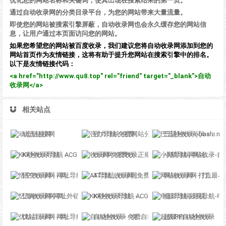
优化您的网站名称和关键词，使其出现在搜索结果的第一页。
通过自动收录网的分类目录平台，为您的网站带来大量流量。
即使您的网站被搜索引擎屏蔽，自动收录网也会永久缓存您的网站信
息，让用户通过本页面访问您的网站。
如果您希望您的网站被百度收录，我们建议您将自动收录网添加到您的
网站首页作为友情链接，这将有助于提升您网站在搜索引擎中的排名。
以下是友情链接代码：
<a href="http://www.qu8.top" rel="friend" target="_blank">自动
收录网</a>
相关站点
动态链接网
强力导航-免费网站分类导航，提交收录，秒收录
巴适秒收录-(ibashi.net) - 巴适导航分类网站目录 - 自助网址提交自动收录
KK秒收录导航 - ACG萌次元丨ACG导航网丨二次元导航丨资源网导航丨福利网址导航 - KK秒收录导航网
收录网-免费收录正规网站-免费发布软文
小鹅导航-网站收录-自动收录网-网址收录-自动秒收录
悟空收录网 - 网址导航大全 | 网站免费收录 | 软文外链发布平台
AT导航_收录网_免费收录网站_自动收录网_秒收录
网站收录网 - 打造最与众不同的站点收录网
忆海收录网-网址外链_自动收录网站_自助友情链接平台_网站广告_软文发布_站长交易_站长资源
KK秒收录导航 - ACG萌次元丨ACG导航网丨二次元导航丨资源网导航丨福利网址导航 - KK秒收录导航网
电影导航-影视导航-电影站收录-自动收录网-网站收录
优站目录网 - 网址导航分类网站目录 - 自助网址提交自动收录
自动秒收录 - 免费自动秒收录网址导航
超级IP自动秒收录