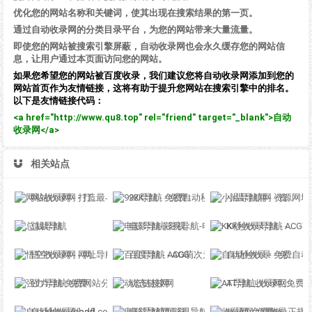
优化您的网站名称和关键词，使其出现在搜索结果的第一页。
通过自动收录网的分类目录平台，为您的网站带来大量流量。
即使您的网站被搜索引擎屏蔽，自动收录网也会永久缓存您的网站信
息，让用户通过本页面访问您的网站。
如果您希望您的网站被百度收录，我们建议您将自动收录网添加到您的
网站首页作为友情链接，这将有助于提升您网站在搜索引擎中的排名。
以下是友情链接代码：
<a href="http://www.qu8.top" rel="friend" target="_blank">自动
收录网</a>
相关站点
网站收录网 - 打造最与众不同的站点收录网
92K导航 - 免费自动秒收录网址导航
小温导航网 - 资源网址导航，汇集各大资源网，全网优质教程技术网，搜集资源就从这里开始
总裁导航
电影导航-影视导航-电影站收录-自动收录网-网站收录
KK秒收录导航 - ACG萌次元丨ACG导航网丨二次元导航丨资源网导航丨福利网址导航 - KK秒收录导航网
悟空收录网 - 网址导航大全 | 网站免费收录 | 软文外链发布平台
百度导航 - ACG萌次元丨ACG导航网丨二次元导航丨资源网导航丨福利网址导航 - BaiDu导航
自动秒收录 - 免费自动秒收录网址导航
强力导航-免费网站分类导航，提交收录，秒收录
动态链接网
AT导航_收录网_免费收录网站_自动收录网_秒收录
自动秒收录(badfl.com) - 全自动秒收录网
电影导航网-影视导航-电影搜索-影视搜索-电影站收录
收录网-免费收录正规网站-免费发布软文