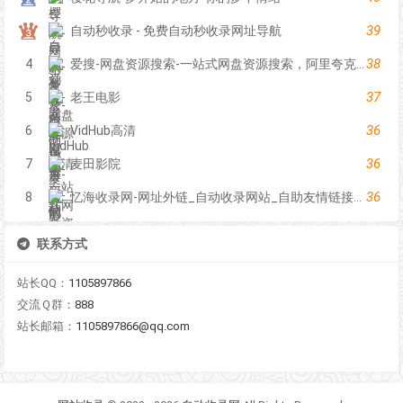
39
自动秒收录 - 免费自动秒收录网址导航
38
4
爱搜-网盘资源搜索-一站式网盘资源搜索，阿里夸克百度迅雷UC全聚合
37
5
老王电影
36
6
VidHub高清
36
7
麦田影院
36
8
忆海收录网-网址外链_自动收录网站_自助友情链接平台_网站广告_软文发布_站长交易_站长资源
联系方式
站长QQ：
1105897866
交流Ｑ群：
888
站长邮箱：
1105897866@qq.com