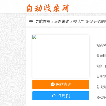
导航首页
»
最新来访
»
樱花导航-梦开始的
站点域名
收录时间
站长
日浏览
网站直达
总浏览
点赞 [1]
移动