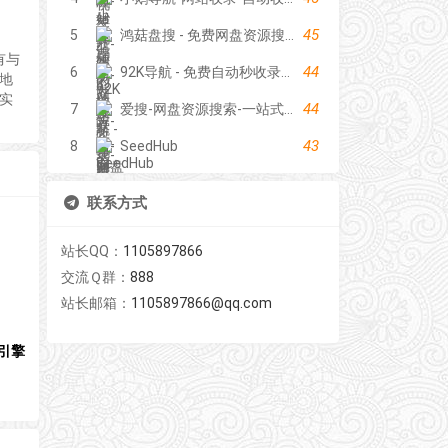
45
5
鸿菇盘搜 - 免费网盘资源搜索引擎
有与
44
6
92K导航 - 免费自动秒收录网址导航
地
实
44
7
爱搜-网盘资源搜索-一站式网盘资源搜索，阿里夸克百度迅雷UC全聚合
43
8
SeedHub
联系方式
站长QQ：
1105897866
交流Ｑ群：
888
站长邮箱：
1105897866@qq.com
引擎