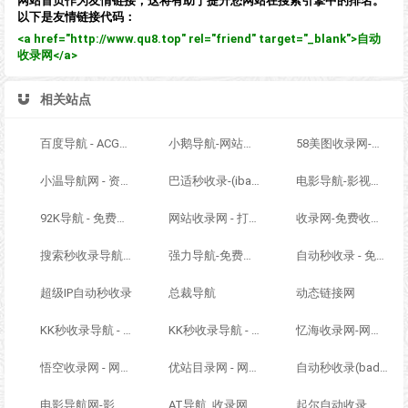
网站首页作为友情链接，这将有助于提升您网站在搜索引擎中的排名。
以下是友情链接代码：
<a href="http://www.qu8.top" rel="friend" target="_blank">自动
收录网</a>
相关站点
百度导航 - ACG萌次元丨ACG导航网丨二次元导航丨资源网导航丨福利网址导航 - BaiDu导航
小鹅导航-网站收录-自动收录网-网址收录-自动秒收录
58美图收录网-自动收录网站-流量交换-自动链
小温导航网 - 资源网址导航，汇集各大资源网，全网优质教程技术网，搜集资源就从这里开始
巴适秒收录-(ibashi.net) - 巴适导航分类网站目录 - 自助网址提交自动收录
电影导航-影视导航-电影站收录-自动收录网-网站收录
92K导航 - 免费自动秒收录网址导航
网站收录网 - 打造最与众不同的站点收录网
收录网-免费收录正规网站-免费发布软文
搜索秒收录导航 - ACG萌次元丨ACG导航网丨二次元导航丨资源网导航丨福利网址导航 - SS秒收录导航网
强力导航-免费网站分类导航，提交收录，秒收录
自动秒收录 - 免费自动秒收录网址导航
超级IP自动秒收录
总裁导航
动态链接网
KK秒收录导航 - ACG萌次元丨ACG导航网丨二次元导航丨资源网导航丨福利网址导航 - KK秒收录导航网
KK秒收录导航 - ACG萌次元丨ACG导航网丨二次元导航丨资源网导航丨福利网址导航 - KK秒收录导航网
忆海收录网-网址外链_自动收录网站_自助友情链接平台_网站广告_软文发布_站长交易_站长资源
悟空收录网 - 网址导航大全 | 网站免费收录 | 软文外链发布平台
优站目录网 - 网址导航分类网站目录 - 自助网址提交自动收录
自动秒收录(badfl.com) - 全自动秒收录网
电影导航网-影视导航-电影搜索-影视搜索-电影站收录
AT导航_收录网_免费收录网站_自动收录网_秒收录
起尔自动收录