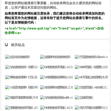
即使您的网站被搜索引擎屏蔽，自动收录网也会永久缓存您的网站信
息，让用户通过本页面访问您的网站。
如果您希望您的网站被百度收录，我们建议您将自动收录网添加到您的
网站首页作为友情链接，这将有助于提升您网站在搜索引擎中的排名。
以下是友情链接代码：
<a href="http://www.qu8.top" rel="friend" target="_blank">自动
收录网</a>
相关站点
起尔自动收录
超级IP自动秒收录
巴适秒收录-(ibashi.net) - 巴适导航分类网站目录 - 自助网址提交自动收录
自动秒收录 - 免费自动秒收录网址导航
KK秒收录导航 - ACG萌次元丨ACG导航网丨二次元导航丨资源网导航丨福利网址导航 - KK秒收录导航网
92K导航 - 免费自动秒收录网址导航
网站收录网 - 打造最与众不同的站点收录网
58美图收录网-自动收录网站-流量交换-自动链
AT导航_收录网_免费收录网站_自动收录网_秒收录
小温导航网 - 资源网址导航，汇集各大资源网，全网优质教程技术网，搜集资源就从这里开始
收录网-免费收录正规网站-免费发布软文
百度导航 - ACG萌次元丨ACG导航网丨二次元导航丨资源网导航丨福利网址导航 - BaiDu导航
电影导航网-影视导航-电影搜索-影视搜索-电影站收录
自动秒收录(badfl.com) - 全自动秒收录网
总裁导航
搜索秒收录导航 - ACG萌次元丨ACG导航网丨二次元导航丨资源网导航丨福利网址导航 - SS秒收录导航网
KK秒收录导航 - ACG萌次元丨ACG导航网丨二次元导航丨资源网导航丨福利网址导航 - KK秒收录导航网
强力导航-免费网站分类导航，提交收录，秒收录