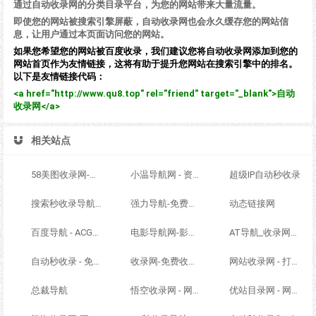
通过自动收录网的分类目录平台，为您的网站带来大量流量。
即使您的网站被搜索引擎屏蔽，自动收录网也会永久缓存您的网站信
息，让用户通过本页面访问您的网站。
如果您希望您的网站被百度收录，我们建议您将自动收录网添加到您的
网站首页作为友情链接，这将有助于提升您网站在搜索引擎中的排名。
以下是友情链接代码：
<a href="http://www.qu8.top" rel="friend" target="_blank">自动
收录网</a>
相关站点
58美图收录网-自动收录网站-流量交换-自动链
小温导航网 - 资源网址导航，汇集各大资源网，全网优质教程技术网，搜集资源就从这里开始
超级IP自动秒收录
搜索秒收录导航 - ACG萌次元丨ACG导航网丨二次元导航丨资源网导航丨福利网址导航 - SS秒收录导航网
强力导航-免费网站分类导航，提交收录，秒收录
动态链接网
百度导航 - ACG萌次元丨ACG导航网丨二次元导航丨资源网导航丨福利网址导航 - BaiDu导航
电影导航网-影视导航-电影搜索-影视搜索-电影站收录
AT导航_收录网_免费收录网站_自动收录网_秒收录
自动秒收录 - 免费自动秒收录网址导航
收录网-免费收录正规网站-免费发布软文
网站收录网 - 打造最与众不同的站点收录网
总裁导航
悟空收录网 - 网址导航大全 | 网站免费收录 | 软文外链发布平台
优站目录网 - 网址导航分类网站目录 - 自助网址提交自动收录