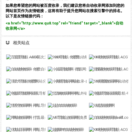
如果您希望您的网站被百度收录，我们建议您将自动收录网添加到您的
网站首页作为友情链接，这将有助于提升您网站在搜索引擎中的排名。
以下是友情链接代码：
<a href="http://www.qu8.top" rel="friend" target="_blank">自动
收录网</a>
相关站点
百度导航 - ACG萌次元丨ACG导航网丨二次元导航丨资源网导航丨福利网址导航 - BaiDu导航
92K导航 - 免费自动秒收录网址导航
KK秒收录导航 - ACG萌次元丨ACG导航网丨二次元导航丨资源网导航丨福利网址导航 - KK秒收录导航网
自动秒收录 - 免费自动秒收录网址导航
小温导航网 - 资源网址导航，汇集各大资源网，全网优质教程技术网，搜集资源就从这里开始
搜索秒收录导航 - ACG萌次元丨ACG导航网丨二次元导航丨资源网导航丨福利网址导航 - SS秒收录导航网
强力导航-免费网站分类导航，提交收录，秒收录
小鹅导航-网站收录-自动收录网-网址收录-自动秒收录
58美图收录网-自动收录网站-流量交换-自动链
电影导航网-影视导航-电影搜索-影视搜索-电影站收录
忆海收录网-网址外链_自动收录网站_自助友情链接平台_网站广告_软文发布_站长交易_站长资源
电影导航-影视导航-电影站收录-自动收录网-网站收录
悟空收录网 - 网址导航大全 | 网站免费收录 | 软文外链发布平台
起尔自动收录
动态链接网
网站收录网 - 打造最与众不同的站点收录网
AT导航_收录网_免费收录网站_自动收录网_秒收录
自动秒收录(badfl.com) - 全自动秒收录网
优站目录网 - 网址导航分类网站目录 - 自助网址提交自动收录
超级IP自动秒收录
KK秒收录导航 - ACG萌次元丨ACG导航网丨二次元导航丨资源网导航丨福利网址导航 - KK秒收录导航网