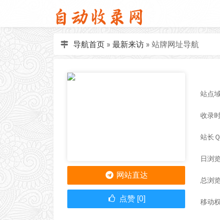
导航首页
»
最新来访
»
站牌网址导航
站点域名
收录时间
站长
日浏览
网站直达
总浏览
点赞 [0]
移动