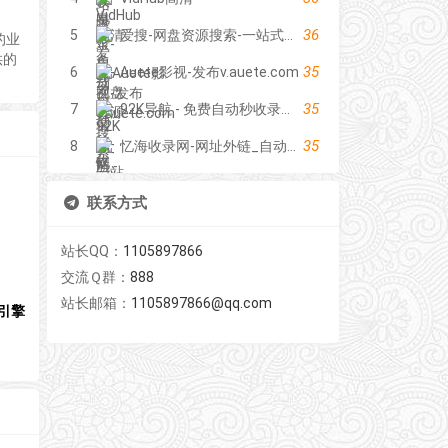
36
5
爱搜-网盘资源搜索-一站式网盘资源搜索，阿里夸克百度迅雷UC全聚合
的业
供的
35
6
Auete影视-发布v.auete.com
35
7
92K导航 - 免费自动秒收录网址导航
35
8
忆海收录网-网址外链_自动收录网站_自助友情链接平台_网站广告_软文发布_站长交易_站长资源
联系方式
站长QQ：
1105897866
交流Ｑ群：
888
站长邮箱：
1105897866@qq.com
引擎