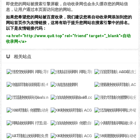
即使您的网站被搜索引擎屏蔽，自动收录网也会永久缓存您的网站信
息，让用户通过本页面访问您的网站。
如果您希望您的网站被百度收录，我们建议您将自动收录网添加到您的
网站首页作为友情链接，这将有助于提升您网站在搜索引擎中的排名。
以下是友情链接代码：
<a href="http://www.qu8.top" rel="friend" target="_blank">自动
收录网</a>
相关站点
悟空收录网 - 网址导航大全 | 网站免费收录 | 软文外链发布平台
优站目录网 - 网址导航分类网站目录 - 自助网址提交自动收录
百度导航 - ACG萌次元丨ACG导航网丨二次元导航丨资源网导航丨福利网址导航 - BaiDu导航
电影导航-影视导航-电影站收录-自动收录网-网站收录
动态链接网
搜索秒收录导航 - ACG萌次元丨ACG导航网丨二次元导航丨资源网导航丨福利网址导航 - SS秒收录导航网
巴适秒收录-(ibashi.net) - 巴适导航分类网站目录 - 自助网址提交自动收录
自动秒收录(badfl.com) - 全自动秒收录网
强力导航-免费网站分类导航，提交收录，秒收录
92K导航 - 免费自动秒收录网址导航
KK秒收录导航 - ACG萌次元丨ACG导航网丨二次元导航丨资源网导航丨福利网址导航 - KK秒收录导航网
忆海收录网-网址外链_自动收录网站_自助友情链接平台_网站广告_软文发布_站长交易_站长资源
网站收录网 - 打造最与众不同的站点收录网
自动秒收录 - 免费自动秒收录网址导航
小鹅导航-网站收录-自动收录网-网址收录-自动秒收录
AT导航_收录网_免费收录网站_自动收录网_秒收录
KK秒收录导航 - ACG萌次元丨ACG导航网丨二次元导航丨资源网导航丨福利网址导航 - KK秒收录导航网
58美图收录网-自动收录网站-流量交换-自动链