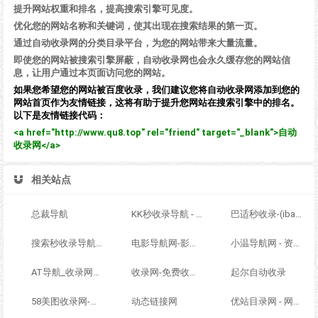
提升网站权重和排名，提高搜索引擎可见度。
优化您的网站名称和关键词，使其出现在搜索结果的第一页。
通过自动收录网的分类目录平台，为您的网站带来大量流量。
即使您的网站被搜索引擎屏蔽，自动收录网也会永久缓存您的网站信
息，让用户通过本页面访问您的网站。
如果您希望您的网站被百度收录，我们建议您将自动收录网添加到您的
网站首页作为友情链接，这将有助于提升您网站在搜索引擎中的排名。
以下是友情链接代码：
<a href="http://www.qu8.top" rel="friend" target="_blank">自动
收录网</a>
相关站点
总裁导航
KK秒收录导航 - ACG萌次元丨ACG导航网丨二次元导航丨资源网导航丨福利网址导航 - KK秒收录导航网
巴适秒收录-(ibashi.net) - 巴适导航分类网站目录 - 自助网址提交自动收录
搜索秒收录导航 - ACG萌次元丨ACG导航网丨二次元导航丨资源网导航丨福利网址导航 - SS秒收录导航网
电影导航网-影视导航-电影搜索-影视搜索-电影站收录
小温导航网 - 资源网址导航，汇集各大资源网，全网优质教程技术网，搜集资源就从这里开始
AT导航_收录网_免费收录网站_自动收录网_秒收录
收录网-免费收录正规网站-免费发布软文
起尔自动收录
58美图收录网-自动收录网站-流量交换-自动链
动态链接网
优站目录网 - 网址导航分类网站目录 - 自助网址提交自动收录