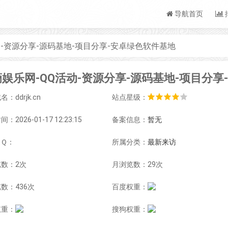
导航首页
动-资源分享-源码基地-项目分享-安卓绿色软件基地
：ddrjk.cn
站点星级：
：2026-01-17 12:23:15
备案信息：
暂无
ＱＱ：
所属分类：
最新来访
数：2次
月浏览数：29次
数：436次
百度权重：
权重：
搜狗权重：