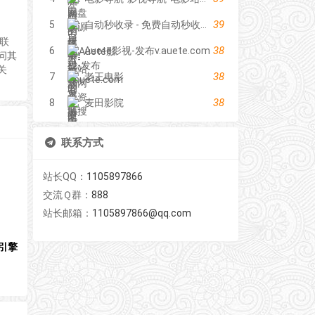
39
5
自动秒收录 - 免费自动秒收录网址导航
互联
38
6
Auete影视-发布v.auete.com
问其
关
38
7
老王电影
38
8
麦田影院
联系方式
站长QQ：
1105897866
交流Ｑ群：
888
站长邮箱：
1105897866@qq.com
引擎