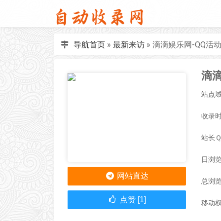
导航首页
»
最新来访
»
滴滴娱乐网-QQ活
站点域名
收录时间
站长
日浏览
网站直达
总浏览
点赞 [1]
移动