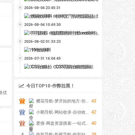
2026-08-04 23:45:31
虎喵收录网 - 纯净无广告浏览器起始页
2026-08-04 10:49:30
可可影视 - 电影票房排行榜,imdb评分,影评,找最好看的影视
2026-08-02 01:33:23
199收录网
2026-07-31 16:04:45
COS合集社 - COS写真合集资源站
今日TOP10-作弊拉黑！
络优
43
樱花导航-梦开始的地方-你的梦中情站
42
小鹅导航-网站收录-自动收录网-网址收录-自动秒收录
40
爱搜-网盘资源搜索-一站式网盘资源搜索，阿里夸克百度迅雷UC全聚合
39
4
电影导航-影视导航-电影站收录-自动收录网-网站收录