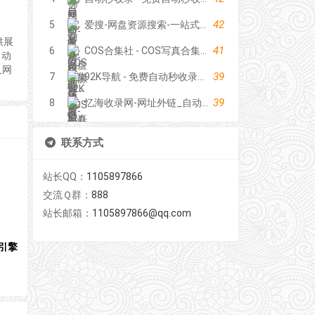
42
5
爱搜-网盘资源搜索-一站式网盘资源搜索，阿里夸克百度迅雷UC全聚合
供展
41
6
COS合集社 - COS写真合集资源站
自动
_网
39
7
92K导航 - 免费自动秒收录网址导航
39
8
忆海收录网-网址外链_自动收录网站_自助友情链接平台_网站广告_软文发布_站长交易_站长资源
联系方式
站长QQ：
1105897866
交流Ｑ群：
888
站长邮箱：
1105897866@qq.com
引擎