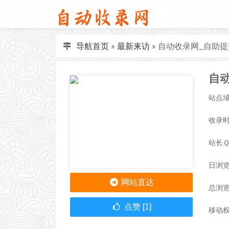
导航首页
»
最新来访
»
自动收录网_自助提交
站点域名
收录时间
站长
日浏览
网站直达
总浏览
点赞 [1]
移动