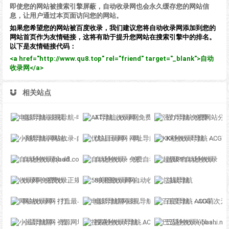
即使您的网站被搜索引擎屏蔽，自动收录网也会永久缓存您的网站信
息，让用户通过本页面访问您的网站。
如果您希望您的网站被百度收录，我们建议您将自动收录网添加到您的
网站首页作为友情链接，这将有助于提升您网站在搜索引擎中的排名。
以下是友情链接代码：
<a href="http://www.qu8.top" rel="friend" target="_blank">自动
收录网</a>
相关站点
电影导航-影视导航-电影站收录-自动收录网-网站收录
AT导航_收录网_免费收录网站_自动收录网_秒收录
强力导航-免费网站分类导航，提交收录，秒收录
小鹅导航-网站收录-自动收录网-网址收录-自动秒收录
优站目录网 - 网址导航分类网站目录 - 自助网址提交自动收录
KK秒收录导航 - ACG萌次元丨ACG导航网丨二次元导航丨资源网导航丨福利网址导航 - KK秒收录导航网
自动秒收录(badfl.com) - 全自动秒收录网
自动秒收录 - 免费自动秒收录网址导航
超级IP自动秒收录
收录网-免费收录正规网站-免费发布软文
58美图收录网-自动收录网站-流量交换-自动链
总裁导航
网站收录网 - 打造最与众不同的站点收录网
电影导航网-影视导航-电影搜索-影视搜索-电影站收录
百度导航 - ACG萌次元丨ACG导航网丨二次元导航丨资源网导航丨福利网址导航 - BaiDu导航
小温导航网 - 资源网址导航，汇集各大资源网，全网优质教程技术网，搜集资源就从这里开始
搜索秒收录导航 - ACG萌次元丨ACG导航网丨二次元导航丨资源网导航丨福利网址导航 - SS秒收录导航网
巴适秒收录-(ibashi.net) - 巴适导航分类网站目录 - 自助网址提交自动收录