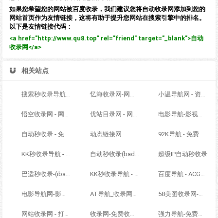
如果您希望您的网站被百度收录，我们建议您将自动收录网添加到您的
网站首页作为友情链接，这将有助于提升您网站在搜索引擎中的排名。
以下是友情链接代码：
<a href="http://www.qu8.top" rel="friend" target="_blank">自动
收录网</a>
相关站点
搜索秒收录导航 - ACG萌次元丨ACG导航网丨二次元导航丨资源网导航丨福利网址导航 - SS秒收录导航网
忆海收录网-网址外链_自动收录网站_自助友情链接平台_网站广告_软文发布_站长交易_站长资源
小温导航网 - 资源网址导航，汇集各大资源网，全网优质教程技术网，搜集资源就从这里开始
悟空收录网 - 网址导航大全 | 网站免费收录 | 软文外链发布平台
优站目录网 - 网址导航分类网站目录 - 自助网址提交自动收录
电影导航-影视导航-电影站收录-自动收录网-网站收录
自动秒收录 - 免费自动秒收录网址导航
动态链接网
92K导航 - 免费自动秒收录网址导航
KK秒收录导航 - ACG萌次元丨ACG导航网丨二次元导航丨资源网导航丨福利网址导航 - KK秒收录导航网
自动秒收录(badfl.com) - 全自动秒收录网
超级IP自动秒收录
巴适秒收录-(ibashi.net) - 巴适导航分类网站目录 - 自助网址提交自动收录
KK秒收录导航 - ACG萌次元丨ACG导航网丨二次元导航丨资源网导航丨福利网址导航 - KK秒收录导航网
百度导航 - ACG萌次元丨ACG导航网丨二次元导航丨资源网导航丨福利网址导航 - BaiDu导航
电影导航网-影视导航-电影搜索-影视搜索-电影站收录
AT导航_收录网_免费收录网站_自动收录网_秒收录
58美图收录网-自动收录网站-流量交换-自动链
网站收录网 - 打造最与众不同的站点收录网
收录网-免费收录正规网站-免费发布软文
强力导航-免费网站分类导航，提交收录，秒收录