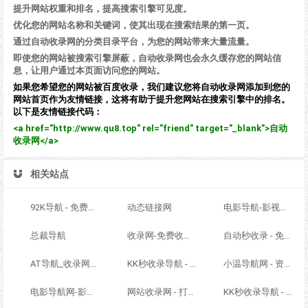
提升网站权重和排名，提高搜索引擎可见度。
优化您的网站名称和关键词，使其出现在搜索结果的第一页。
通过自动收录网的分类目录平台，为您的网站带来大量流量。
即使您的网站被搜索引擎屏蔽，自动收录网也会永久缓存您的网站信
息，让用户通过本页面访问您的网站。
如果您希望您的网站被百度收录，我们建议您将自动收录网添加到您的
网站首页作为友情链接，这将有助于提升您网站在搜索引擎中的排名。
以下是友情链接代码：
<a href="http://www.qu8.top" rel="friend" target="_blank">自动
收录网</a>
相关站点
92K导航 - 免费自动秒收录网址导航
动态链接网
电影导航-影视导航-电影站收录-自动收录网-网站收录
总裁导航
收录网-免费收录正规网站-免费发布软文
自动秒收录 - 免费自动秒收录网址导航
AT导航_收录网_免费收录网站_自动收录网_秒收录
KK秒收录导航 - ACG萌次元丨ACG导航网丨二次元导航丨资源网导航丨福利网址导航 - KK秒收录导航网
小温导航网 - 资源网址导航，汇集各大资源网，全网优质教程技术网，搜集资源就从这里开始
电影导航网-影视导航-电影搜索-影视搜索-电影站收录
网站收录网 - 打造最与众不同的站点收录网
KK秒收录导航 - ACG萌次元丨ACG导航网丨二次元导航丨资源网导航丨福利网址导航 - KK秒收录导航网