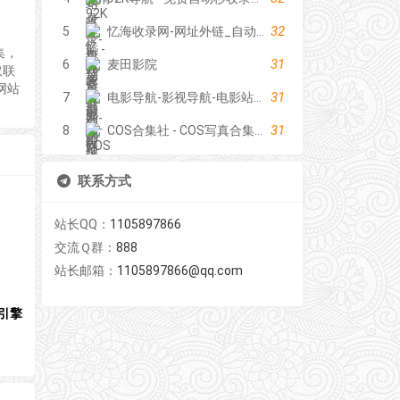
32
5
忆海收录网-网址外链_自动收录网站_自助友情链接平台_网站广告_软文发布_站长交易_站长资源
集，
31
6
麦田影院
取联
网站
31
7
电影导航-影视导航-电影站收录-自动收录网-网站收录
31
8
COS合集社 - COS写真合集资源站
联系方式
站长QQ：
1105897866
交流Ｑ群：
888
站长邮箱：
1105897866@qq.com
引擎