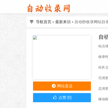
导航首页
»
最新来访
»
自动秒收录网站目录
站点域名
收录时间
站长
日浏览
网站直达
总浏览
点赞 [0]
移动