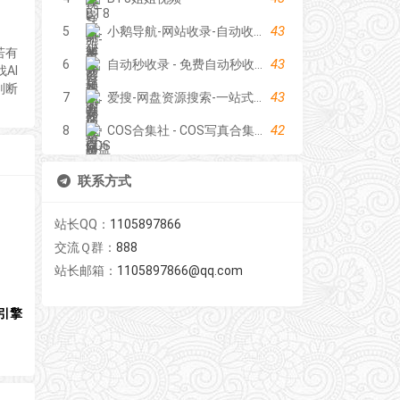
43
5
小鹅导航-网站收录-自动收录网-网址收录-自动秒收录
若有
43
6
自动秒收录 - 免费自动秒收录网址导航
AI
判断
43
7
爱搜-网盘资源搜索-一站式网盘资源搜索，阿里夸克百度迅雷UC全聚合
42
8
COS合集社 - COS写真合集资源站
联系方式
站长QQ：
1105897866
交流Ｑ群：
888
站长邮箱：
1105897866@qq.com
引擎