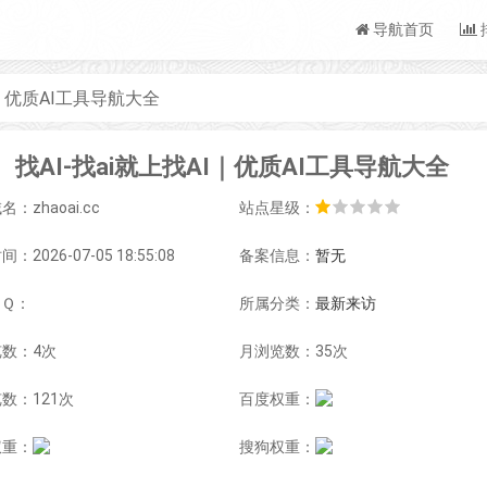
导航首页
I｜优质AI工具导航大全
找AI-找ai就上找AI｜优质AI工具导航大全
：zhaoai.cc
站点星级：
：2026-07-05 18:55:08
备案信息：
暂无
ＱＱ：
所属分类：
最新来访
数：4次
月浏览数：35次
数：121次
百度权重：
权重：
搜狗权重：