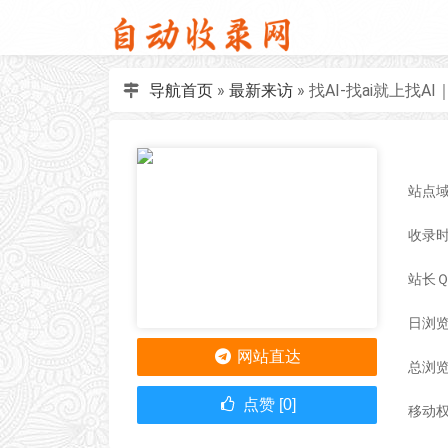
导航首页
»
最新来访
»
找AI-找ai就上找A
站点域名
收录时间
站长
日浏览
网站直达
总浏览
点赞 [0]
移动