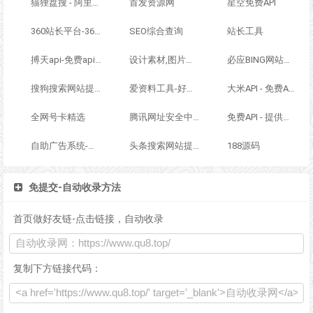
猫狸盘搜 - 阿里云盘搜索神器
首发资源网
星空免费API
360站长平台-360网站提交入口
SEO综合查询
站长工具
搏天api-免费api接口平台
设计素材,图片素材,设计模板,精品与原创素材网-百图汇
必应BING网站提交入口
搜狗搜索网站提交入口
爱资料工具-好用的在线工具箱
大米API - 免费API数据接口调用服务平台
全网号卡精选
腾讯网址安全中心-网站检测
免费API - 提供免费接口调用平台
自助广告系统-自助广告插件-自助广告源码
头条搜索网站提交入口-头条站长平台
188源码
免提交-自动收录方法
首页做好友链-点击链接，自动收录
复制下方链接代码：