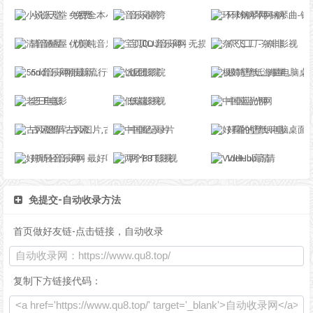
小说天堂 - 免费全本小说,TXT小说下载网
音乐港湾
环球钢琴网-钢琴曲-钢琴谱-钢琴入门-钢琴考级
清音陋屋 - 优美纯音乐精美散文分享网站
宝贝DJ音乐网 - 无损高品质DJ舞曲分享,音质最好的DJ免费下载网站
奈飞工厂-奈非影视
5nd音乐网|最新流行歌曲|MP3歌曲免费下载|好听的歌|音乐下载 免费听mp3音乐
饭团影院
极简壁纸_海量电脑桌面壁纸美图_4K超高清_最潮壁纸网站
老王电影
低端影视
中国蓝光网
古风图库-古风图片,古风写真,古风摄影,古风素材,古风手绘,古风插画,古风水墨
中国纪录片
好看的壁纸-电脑桌面壁纸图片_高清手机壁纸-qq壁纸网
好听轻音乐网 - 最好听的轻音乐分享、试听、欣赏、下载、推荐、排行
两个BT影视
VidHub高清
免提交-自动收录方法
首页做好友链-点击链接，自动收录
复制下方链接代码：