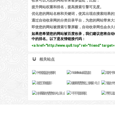
收录可以为您的网站带来诸多益处，比如：
提升网站权重和排名，提高搜索引擎可见度。
优化您的网站名称和关键词，使其出现在搜索结果的
通过自动收录网的分类目录平台，为您的网站带来大
即使您的网站被搜索引擎屏蔽，自动收录网也会永久
如果您希望您的网站被百度收录，我们建议您将自动
中的排名。以下是友情链接代码：
<a href="http://www.qu8.top" rel="friend" tar
相关站点
中国蓝光网
VidHub高清
两个
老王电影
极简壁纸_海量电脑桌面壁纸美图_4K超高清_最潮壁纸网站
鬼大爷书城 -
好看的壁纸-电脑桌面壁纸图片_高清手机壁纸-qq壁纸网
可可影视
秀儿