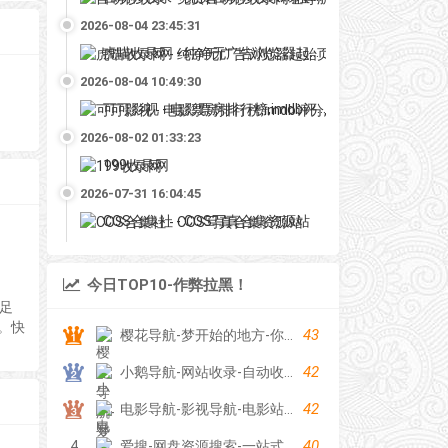
2026-08-04 23:45:31
虎喵收录网 - 纯净无广告浏览器起始页
2026-08-04 10:49:30
可可影视 - 电影票房排行榜,imdb评分,影评,找最好看的影视
2026-08-02 01:33:23
199收录网
2026-07-31 16:04:45
COS合集社 - COS写真合集资源站
今日TOP10-作弊拉黑！
足
。快
43
樱花导航-梦开始的地方-你的梦中情站
42
小鹅导航-网站收录-自动收录网-网址收录-自动秒收录
42
电影导航-影视导航-电影站收录-自动收录网-网站收录
40
4
爱搜-网盘资源搜索-一站式网盘资源搜索，阿里夸克百度迅雷UC全聚合