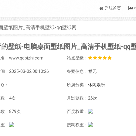
导航首页
面壁纸图片_高清手机壁纸-qq壁纸网
：www.qqbizhi.com
站点星级：
：2025-03-02 00:10:26
备案信息：
暂无
ＱＱ：
所属分类：
休闲娱乐
数：4次
月浏览数：26次
数：879次
百度权重：
权重：
搜狗权重：