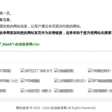
第一页。
量流量。
缓存您的网站信息，让用户通过本页面访问您的网站。
收录网添加到您的网站首页作为友情链接，这将有助于提升您网站在搜索
get="_blank">自动收录网</a>
BT影视
奈飞工厂-奈非影视
低端影视
中国纪录片
 为您免费提供在线阅读服务
YOU视频
古风图库-古风图片,古风写真,古风摄影,古风素材,古风手绘,古风插画,古风水墨
BT8姐姐视
影视
小说天堂 - 免费全本小说,TXT小说下载网
饭团影院
清音陋屋 - 优美纯音乐精美散文分
网站收录
© 2023 - 2026
自动收录网
All Rights Reserved.