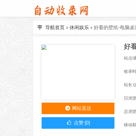
导航首页
»
休闲娱乐
»
好看的壁纸-电脑桌
站点域名
收录时间
站长
日浏览
网站直达
总浏览
点赞 [0]
移动