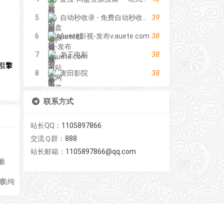
39
5
自动秒收录 - 免费自动秒收录网址导航
38
6
Auete影视-发布v.auete.com
38
7
老王电影
引擎
38
8
麦田影院
联系方式
站长QQ：
1105897866
交流Ｑ群：
888
站长邮箱：
1105897866@qq.com
频
享网站