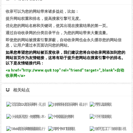
收录可以为您的网站带来诸多益处，比如：
提升网站权重和排名，提高搜索引擎可见度。
优化您的网站名称和关键词，使其出现在搜索结果的第一页。
通过自动收录网的分类目录平台，为您的网站带来大量流量。
即使您的网站被搜索引擎屏蔽，自动收录网也会永久缓存您的网站信
息，让用户通过本页面访问您的网站。
如果您希望您的网站被百度收录，我们建议您将自动收录网添加到您的
网站首页作为友情链接，这将有助于提升您网站在搜索引擎中的排名。
以下是友情链接代码：
<a href="http://www.qu8.top" rel="friend" target="_blank">自动
收录网</a>
相关站点
宝贝DJ音乐网 - 无损高品质DJ舞曲分享,音质最好的DJ免费下载网站
好听轻音乐网 - 最好听的轻音乐分享、试听、欣赏、下载、推荐、排行
秀儿影视
小说天堂 - 免费全本小说,TXT小说下载网
中国蓝光网
可可影视
5nd音乐网|最新流行歌曲|MP3歌曲免费下载|好听的歌|音乐下载 免费听mp3音乐
两个BT影视
奈飞工厂-奈非影视