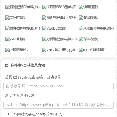
极简壁纸_海量电脑桌面壁纸美图_4K超高清_最潮壁纸网站
清音陋屋 - 优美纯音乐精美散文分享网站
饭团影院
老王电影
鬼大爷书城 - 为您免费提供在线阅读服务
低端影视
古风图库-古风图片,古风写真,古风摄影,古风素材,古风手绘,古风插画,古风水墨
VidHub高清
环球钢琴网-钢琴曲-钢琴谱-钢琴入门-钢琴考级
YOU视频
好看的壁纸-电脑桌面壁纸图片_高清手机壁纸-qq壁纸网
音乐港湾
中国纪录片
72DJ舞曲网,dj,dj舞曲
BT8姐姐视频
免提交-自动收录方法
首页做好友链-点击链接，自动收录
复制下方链接代码：
HTTPS网站需要在head头部中加入：