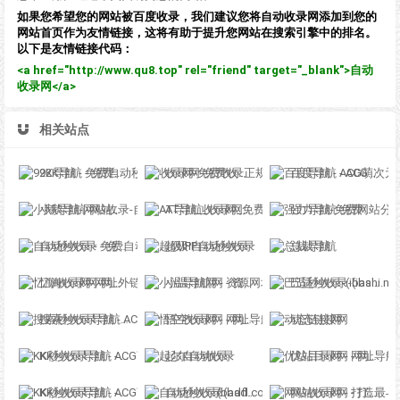
如果您希望您的网站被百度收录，我们建议您将自动收录网添加到您的
网站首页作为友情链接，这将有助于提升您网站在搜索引擎中的排名。
以下是友情链接代码：
<a href="http://www.qu8.top" rel="friend" target="_blank">自动
收录网</a>
相关站点
92K导航 - 免费自动秒收录网址导航
收录网-免费收录正规网站-免费发布软文
百度导航 - ACG萌次元丨ACG导航网丨二次元导航丨资源网导航丨福利网址导航 - BaiDu导航
小鹅导航-网站收录-自动收录网-网址收录-自动秒收录
AT导航_收录网_免费收录网站_自动收录网_秒收录
强力导航-免费网站分类导航，提交收录，秒收录
自动秒收录 - 免费自动秒收录网址导航
超级IP自动秒收录
总裁导航
忆海收录网-网址外链_自动收录网站_自助友情链接平台_网站广告_软文发布_站长交易_站长资源
小温导航网 - 资源网址导航，汇集各大资源网，全网优质教程技术网，搜集资源就从这里开始
巴适秒收录-(ibashi.net) - 巴适导航分类网站目录 - 自助网址提交自动收录
搜索秒收录导航 - ACG萌次元丨ACG导航网丨二次元导航丨资源网导航丨福利网址导航 - SS秒收录导航网
悟空收录网 - 网址导航大全 | 网站免费收录 | 软文外链发布平台
动态链接网
KK秒收录导航 - ACG萌次元丨ACG导航网丨二次元导航丨资源网导航丨福利网址导航 - KK秒收录导航网
起尔自动收录
优站目录网 - 网址导航分类网站目录 - 自助网址提交自动收录
KK秒收录导航 - ACG萌次元丨ACG导航网丨二次元导航丨资源网导航丨福利网址导航 - KK秒收录导航网
自动秒收录(badfl.com) - 全自动秒收录网
网站收录网 - 打造最与众不同的站点收录网