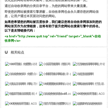
优化您的网站名称和关键词，使其出现在搜索结果的第一页。
通过自动收录网的分类目录平台，为您的网站带来大量流量。
即使您的网站被搜索引擎屏蔽，自动收录网也会永久缓存您的网站信
息，让用户通过本页面访问您的网站。
如果您希望您的网站被百度收录，我们建议您将自动收录网添加到您的
网站首页作为友情链接，这将有助于提升您网站在搜索引擎中的排名。
以下是友情链接代码：
<a href="http://www.qu8.top" rel="friend" target="_blank">自动
收录网</a>
相关站点
92K导航 - 免费自动秒收录网址导航
小温导航网 - 资源网址导航，汇集各大资源网，全网优质教程技术网，搜集资源就从这里开始
忆海收录网-网址外链_自动收录网站_自助友情链接平台_网站广告_软文发布_站长交易_站长资源
自动秒收录 - 免费自动秒收录网址导航
小鹅导航-网站收录-自动收录网-网址收录-自动秒收录
动态链接网
优站目录网 - 网址导航分类网站目录 - 自助网址提交自动收录
58美图收录网-自动收录网站-流量交换-自动链
网站收录网 - 打造最与众不同的站点收录网
电影导航-影视导航-电影站收录-自动收录网-网站收录
自动秒收录(badfl.com) - 全自动秒收录网
KK秒收录导航 - ACG萌次元丨ACG导航网丨二次元导航丨资源网导航丨福利网址导航 - KK秒收录导航网
KK秒收录导航 - ACG萌次元丨ACG导航网丨二次元导航丨资源网导航丨福利网址导航 - KK秒收录导航网
强力导航-免费网站分类导航，提交收录，秒收录
超级IP自动秒收录