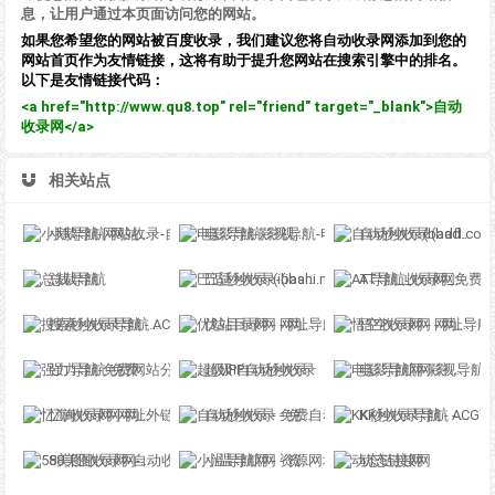
息，让用户通过本页面访问您的网站。
如果您希望您的网站被百度收录，我们建议您将自动收录网添加到您的
网站首页作为友情链接，这将有助于提升您网站在搜索引擎中的排名。
以下是友情链接代码：
<a href="http://www.qu8.top" rel="friend" target="_blank">自动
收录网</a>
相关站点
小鹅导航-网站收录-自动收录网-网址收录-自动秒收录
电影导航-影视导航-电影站收录-自动收录网-网站收录
自动秒收录(badfl.com) - 全自动秒收录网
总裁导航
巴适秒收录-(ibashi.net) - 巴适导航分类网站目录 - 自助网址提交自动收录
AT导航_收录网_免费收录网站_自动收录网_秒收录
搜索秒收录导航 - ACG萌次元丨ACG导航网丨二次元导航丨资源网导航丨福利网址导航 - SS秒收录导航网
优站目录网 - 网址导航分类网站目录 - 自助网址提交自动收录
悟空收录网 - 网址导航大全 | 网站免费收录 | 软文外链发布平台
强力导航-免费网站分类导航，提交收录，秒收录
超级IP自动秒收录
电影导航网-影视导航-电影搜索-影视搜索-电影站收录
忆海收录网-网址外链_自动收录网站_自助友情链接平台_网站广告_软文发布_站长交易_站长资源
自动秒收录 - 免费自动秒收录网址导航
KK秒收录导航 - ACG萌次元丨ACG导航网丨二次元导航丨资源网导航丨福利网址导航 - KK秒收录导航网
58美图收录网-自动收录网站-流量交换-自动链
小温导航网 - 资源网址导航，汇集各大资源网，全网优质教程技术网，搜集资源就从这里开始
动态链接网