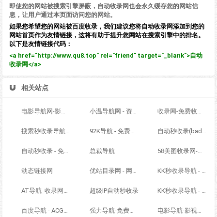
即使您的网站被搜索引擎屏蔽，自动收录网也会永久缓存您的网站信
息，让用户通过本页面访问您的网站。
如果您希望您的网站被百度收录，我们建议您将自动收录网添加到您的
网站首页作为友情链接，这将有助于提升您网站在搜索引擎中的排名。
以下是友情链接代码：
<a href="http://www.qu8.top" rel="friend" target="_blank">自动
收录网</a>
相关站点
电影导航网-影视导航-电影搜索-影视搜索-电影站收录
小温导航网 - 资源网址导航，汇集各大资源网，全网优质教程技术网，搜集资源就从这里开始
收录网-免费收录正规网站-免费发布软文
搜索秒收录导航 - ACG萌次元丨ACG导航网丨二次元导航丨资源网导航丨福利网址导航 - SS秒收录导航网
92K导航 - 免费自动秒收录网址导航
自动秒收录(badfl.com) - 全自动秒收录网
自动秒收录 - 免费自动秒收录网址导航
总裁导航
58美图收录网-自动收录网站-流量交换-自动链
动态链接网
优站目录网 - 网址导航分类网站目录 - 自助网址提交自动收录
KK秒收录导航 - ACG萌次元丨ACG导航网丨二次元导航丨资源网导航丨福利网址导航 - KK秒收录导航网
AT导航_收录网_免费收录网站_自动收录网_秒收录
超级IP自动秒收录
KK秒收录导航 - ACG萌次元丨ACG导航网丨二次元导航丨资源网导航丨福利网址导航 - KK秒收录导航网
百度导航 - ACG萌次元丨ACG导航网丨二次元导航丨资源网导航丨福利网址导航 - BaiDu导航
强力导航-免费网站分类导航，提交收录，秒收录
电影导航-影视导航-电影站收录-自动收录网-网站收录