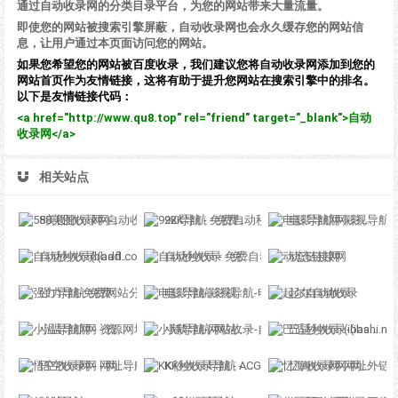
通过自动收录网的分类目录平台，为您的网站带来大量流量。
即使您的网站被搜索引擎屏蔽，自动收录网也会永久缓存您的网站信
息，让用户通过本页面访问您的网站。
如果您希望您的网站被百度收录，我们建议您将自动收录网添加到您的
网站首页作为友情链接，这将有助于提升您网站在搜索引擎中的排名。
以下是友情链接代码：
<a href="http://www.qu8.top" rel="friend" target="_blank">自动
收录网</a>
相关站点
58美图收录网-自动收录网站-流量交换-自动链
92K导航 - 免费自动秒收录网址导航
电影导航网-影视导航-电影搜索-影视搜索-电影站收录
自动秒收录(badfl.com) - 全自动秒收录网
自动秒收录 - 免费自动秒收录网址导航
动态链接网
强力导航-免费网站分类导航，提交收录，秒收录
电影导航-影视导航-电影站收录-自动收录网-网站收录
起尔自动收录
小温导航网 - 资源网址导航，汇集各大资源网，全网优质教程技术网，搜集资源就从这里开始
小鹅导航-网站收录-自动收录网-网址收录-自动秒收录
巴适秒收录-(ibashi.net) - 巴适导航分类网站目录 - 自助网址提交自动收录
悟空收录网 - 网址导航大全 | 网站免费收录 | 软文外链发布平台
KK秒收录导航 - ACG萌次元丨ACG导航网丨二次元导航丨资源网导航丨福利网址导航 - KK秒收录导航网
忆海收录网-网址外链_自动收录网站_自助友情链接平台_网站广告_软文发布_站长交易_站长资源