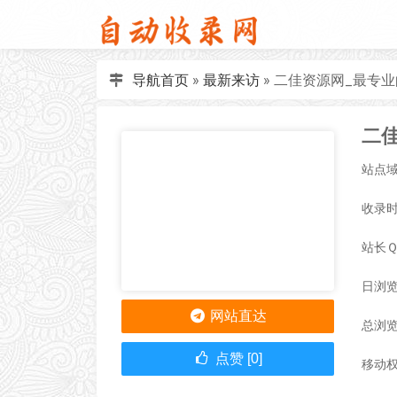
导航首页
»
最新来访
»
二佳资源网_最专业
站点域名
收录时间
站长
日浏览
网站直达
总浏览
点赞 [0]
移动