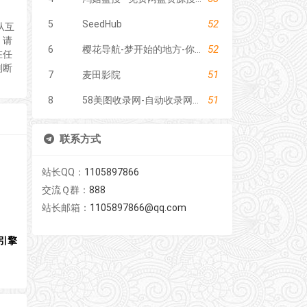
52
5
SeedHub
从互
，请
52
6
樱花导航-梦开始的地方-你的梦中情站
在任
判断
51
7
麦田影院
51
8
58美图收录网-自动收录网站-流量交换-自动链
联系方式
站长QQ：
1105897866
交流Ｑ群：
888
站长邮箱：
1105897866@qq.com
引擎