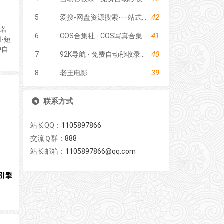
42
5
爱搜-网盘资源搜索-一站式网盘资源搜索，阿里夸克百度迅雷UC全聚合
。若
41
6
COS合集社 - COS写真合集资源站
-短
户自
40
7
92K导航 - 免费自动秒收录网址导航
39
8
老王电影
联系方式
站长QQ：
1105897866
交流Ｑ群：
888
站长邮箱：
1105897866@qq.com
引擎