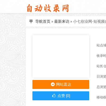
导航首页
»
最新来访
»
小七创业网-短视
站点域名
收录时间
站长
日浏览
网站直达
总浏览
点赞 [0]
移动