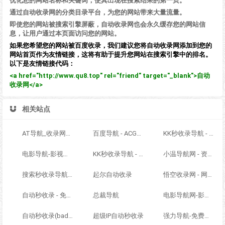
优化您的网站名称和关键词，使其出现在搜索结果的第一页。
通过自动收录网的分类目录平台，为您的网站带来大量流量。
即使您的网站被搜索引擎屏蔽，自动收录网也会永久缓存您的网站信
息，让用户通过本页面访问您的网站。
如果您希望您的网站被百度收录，我们建议您将自动收录网添加到您的
网站首页作为友情链接，这将有助于提升您网站在搜索引擎中的排名。
以下是友情链接代码：
<a href="http://www.qu8.top" rel="friend" target="_blank">自动
收录网</a>
相关站点
AT导航_收录网_免费收录网站_自动收录网_秒收录
百度导航 - ACG萌次元丨ACG导航网丨二次元导航丨资源网导航丨福利网址导航 - BaiDu导航
KK秒收录导航 - ACG萌次元丨ACG导航网丨二次元导航丨资源网导航丨福利网址导航 - KK秒收录导航网
电影导航-影视导航-电影站收录-自动收录网-网站收录
KK秒收录导航 - ACG萌次元丨ACG导航网丨二次元导航丨资源网导航丨福利网址导航 - KK秒收录导航网
小温导航网 - 资源网址导航，汇集各大资源网，全网优质教程技术网，搜集资源就从这里开始
搜索秒收录导航 - ACG萌次元丨ACG导航网丨二次元导航丨资源网导航丨福利网址导航 - SS秒收录导航网
起尔自动收录
悟空收录网 - 网址导航大全 | 网站免费收录 | 软文外链发布平台
自动秒收录 - 免费自动秒收录网址导航
总裁导航
电影导航网-影视导航-电影搜索-影视搜索-电影站收录
自动秒收录(badfl.com) - 全自动秒收录网
超级IP自动秒收录
强力导航-免费网站分类导航，提交收录，秒收录