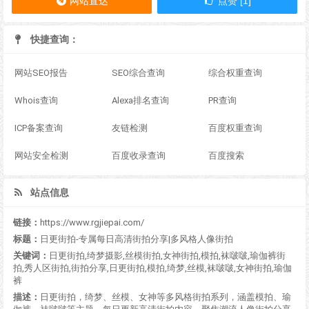
网站直达
点赞 [1]
快捷查询：
网站SEO报告
SEO综合查询
综合权重查询
Whois查询
Alexa排名查询
PR查询
ICP备案查询
友链检测
百度权重查询
网站安全检测
百度收录查询
百度搜索
站点信息
链接：
https://www.rgjiepai.com/
标题：
日更街拍-专属每日高清街拍分享|多风格人像街拍
关键词：
日更街拍,绮梦摄影,丝模街拍,女神街拍,模拍,袜啵啵,瑜伽裤街
拍,秀人区街拍,街拍分享,日更街拍,模拍,绮梦,丝模,袜啵啵,女神街拍,瑜伽
裤
描述：
日更街拍，绮梦、丝模、女神等多风格街拍系列，涵盖模拍、瑜