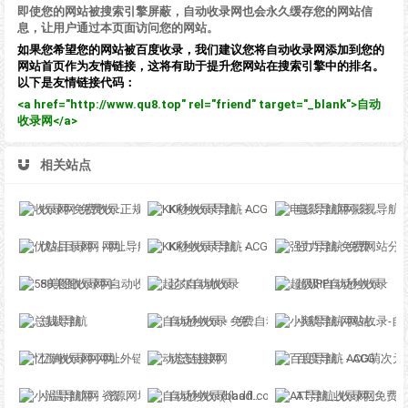
即使您的网站被搜索引擎屏蔽，自动收录网也会永久缓存您的网站信
息，让用户通过本页面访问您的网站。
如果您希望您的网站被百度收录，我们建议您将自动收录网添加到您的
网站首页作为友情链接，这将有助于提升您网站在搜索引擎中的排名。
以下是友情链接代码：
<a href="http://www.qu8.top" rel="friend" target="_blank">自动
收录网</a>
相关站点
收录网-免费收录正规网站-免费发布软文
KK秒收录导航 - ACG萌次元丨ACG导航网丨二次元导航丨资源网导航丨福利网址导航 - KK秒收录导航网
电影导航网-影视导航-电影搜索-影视搜索-电影站收录
优站目录网 - 网址导航分类网站目录 - 自助网址提交自动收录
KK秒收录导航 - ACG萌次元丨ACG导航网丨二次元导航丨资源网导航丨福利网址导航 - KK秒收录导航网
强力导航-免费网站分类导航，提交收录，秒收录
58美图收录网-自动收录网站-流量交换-自动链
起尔自动收录
超级IP自动秒收录
总裁导航
自动秒收录 - 免费自动秒收录网址导航
小鹅导航-网站收录-自动收录网-网址收录-自动秒收录
忆海收录网-网址外链_自动收录网站_自助友情链接平台_网站广告_软文发布_站长交易_站长资源
动态链接网
百度导航 - ACG萌次元丨ACG导航网丨二次元导航丨资源网导航丨福利网址导航 - BaiDu导航
小温导航网 - 资源网址导航，汇集各大资源网，全网优质教程技术网，搜集资源就从这里开始
自动秒收录(badfl.com) - 全自动秒收录网
AT导航_收录网_免费收录网站_自动收录网_秒收录