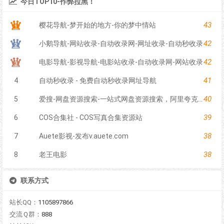
今日TOP10-作弊拉黑！
43
樱花导航-梦开始的地方-你的梦中情站
42
小鹅导航-网站收录-自动收录网-网址收录-自动秒收录
42
电影导航-影视导航-电影站收录-自动收录网-网站收录
41
4
自动秒收录 - 免费自动秒收录网址导航
40
5
爱搜-网盘资源搜索-一站式网盘资源搜索，阿里夸克百度迅雷UC全聚合
39
6
COS合集社 - COS写真合集资源站
38
7
Auete影视-发布v.auete.com
38
8
老王电影
联系方式
站长QQ：
1105897866
交流Ｑ群：
888