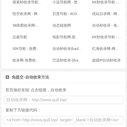
搜索秒收录导航 - ACG萌次元丨ACG导航网丨二次元导航丨资源网导航丨福利网址导航 - SS秒收录导航网
小温导航网 - 资源网址导航，汇集各大资源网，全网优质教程技术网，搜集资源就从这里开始
KK秒收录导航 - ACG萌次元丨ACG导航网丨二次元导航丨资源网导航丨福利网址导航 - KK秒收录导航网
悟空收录网 - 网址导航大全 | 网站免费收录 | 软文外链发布平台
百度导航 - ACG萌次元丨ACG导航网丨二次元导航丨资源网导航丨福利网址导航 - BaiDu导航
优站目录网 - 网址导航分类网站目录 - 自助网址提交自动收录
58美图收录网-自动收录网站-流量交换-自动链
动态链接网
自动秒收录 - 免费自动秒收录网址导航
总裁导航
电影导航网-影视导航-电影搜索-影视搜索-电影站收录
KK秒收录导航 - ACG萌次元丨ACG导航网丨二次元导航丨资源网导航丨福利网址导航 - KK秒收录导航网
92K导航 - 免费自动秒收录网址导航
自动秒收录(badfl.com) - 全自动秒收录网
忆海收录网-网址外链_自动收录网站_自助友情链接平台_网站广告_软文发布_站长交易_站长资源
收录网-免费收录正规网站-免费发布软文
巴适秒收录-(ibashi.net) - 巴适导航分类网站目录 - 自助网址提交自动收录
超级IP自动秒收录
免提交-自动收录方法
首页做好友链-点击链接，自动收录
复制下方链接代码：