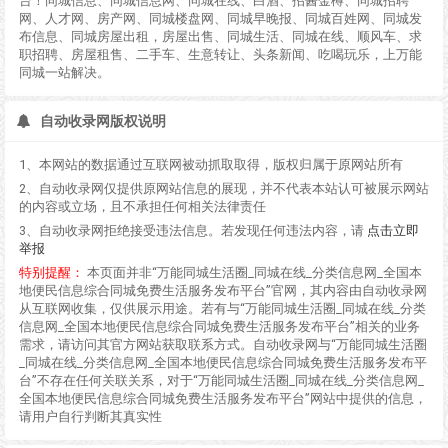
台！同城信息、同城信息网、同城在线、白酒、招酱金樽、同城招聘
网、人才网、房产网、同城楼盘网、同城早晚报、同城百姓网、同城发
布信息、同城房屋出租，房屋出售、同城生活、同城在线、顺风车、求
职招聘、房屋租售、二手车、生意转让、头条新闻、吃喝玩乐，上万能
同城一站解决。
自动收录网版权说明
1、本网站的数据通过互联网被动抓取取得，版权归属于原网站所有
2、自动收录网仅提供原网站信息的展现，并不代表本站认可被展示网站
的内容或立场，且不承担任何相关法律责任
3、自动收录网拒绝接受违法信息。若发现任何违法内容，请
点击立即
举报
特别提醒：
本页面并非“万能同城生活圈_同城在线_分类信息网_全国本
地便民信息综合同城免费生活服务发布平台”官网，其内容由自动收录网
从互联网收集，仅供展示用途。若有与“万能同城生活圈_同城在线_分类
信息网_全国本地便民信息综合同城免费生活服务发布平台”相关的业务
需求，请访问其官方网站获取联系方式。自动收录网与“万能同城生活圈
_同城在线_分类信息网_全国本地便民信息综合同城免费生活服务发布平
台”不存在任何关联关系，对于“万能同城生活圈_同城在线_分类信息网_
全国本地便民信息综合同城免费生活服务发布平台”网站中提供的信息，
请用户自行判断其真实性