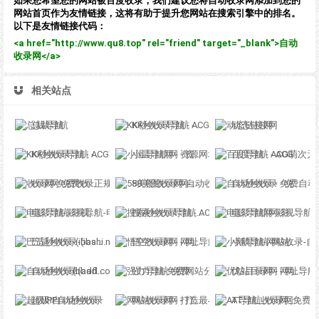
如果您希望您的网站被百度收录，我们建议您将自动收录网添加到您的
网站首页作为友情链接，这将有助于提升您网站在搜索引擎中的排名。
以下是友情链接代码：
<a href="http://www.qu8.top" rel="friend" target="_blank">自动
收录网</a>
相关站点
总裁导航
KK秒收录导航 - ACG萌次元丨ACG导航网丨二次元导航丨资源网导航丨福利网址导航 - KK秒收录导航网
动态链接网
KK秒收录导航 - ACG萌次元丨ACG导航网丨二次元导航丨资源网导航丨福利网址导航 - KK秒收录导航网
小温导航网 - 资源网址导航，汇集各大资源网，全网优质教程技术网，搜集资源就从这里开始
百度导航 - ACG萌次元丨ACG导航网丨二次元导航丨资源网导航丨福利网址导航 - BaiDu导航
收录网-免费收录正规网站-免费发布软文
58美图收录网-自动收录网站-流量交换-自动链
自动秒收录 - 免费自动秒收录网址导航
电影导航-影视导航-电影站收录-自动收录网-网站收录
搜索秒收录导航 - ACG萌次元丨ACG导航网丨二次元导航丨资源网导航丨福利网址导航 - SS秒收录导航网
电影导航网-影视导航-电影搜索-影视搜索-电影站收录
巴适秒收录-(ibashi.net) - 巴适导航分类网站目录 - 自助网址提交自动收录
悟空收录网 - 网址导航大全 | 网站免费收录 | 软文外链发布平台
小鹅导航-网站收录-自动收录网-网址收录-自动秒收录
自动秒收录(badfl.com) - 全自动秒收录网
强力导航-免费网站分类导航，提交收录，秒收录
优站目录网 - 网址导航分类网站目录 - 自助网址提交自动收录
超级IP自动秒收录
网站收录网 - 打造最与众不同的站点收录网
AT导航_收录网_免费收录网站_自动收录网_秒收录