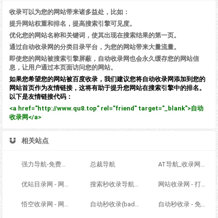
收录可以为您的网站带来诸多益处，比如：
提升网站权重和排名，提高搜索引擎可见度。
优化您的网站名称和关键词，使其出现在搜索结果的第一页。
通过自动收录网的分类目录平台，为您的网站带来大量流量。
即使您的网站被搜索引擎屏蔽，自动收录网也会永久缓存您的网站信
息，让用户通过本页面访问您的网站。
如果您希望您的网站被百度收录，我们建议您将自动收录网添加到您的
网站首页作为友情链接，这将有助于提升您网站在搜索引擎中的排名。
以下是友情链接代码：
<a href="http://www.qu8.top" rel="friend" target="_blank">自动
收录网</a>
相关站点
强力导航-免费网站分类导航，提交收录，秒收录
总裁导航
AT导航_收录网_免费收录网站_自动收录网_秒收录
优站目录网 - 网址导航分类网站目录 - 自助网址提交自动收录
搜索秒收录导航 - ACG萌次元丨ACG导航网丨二次元导航丨资源网导航丨福利网址导航 - SS秒收录导航网
网站收录网 - 打造最与众不同的站点收录网
悟空收录网 - 网址导航大全 | 网站免费收录 | 软文外链发布平台
自动秒收录(badfl.com) - 全自动秒收录网
自动秒收录 - 免费自动秒收录网址导航