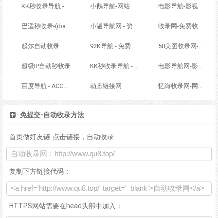
KK秒收录导航 - ACG萌次元丨ACG导航网丨二次元导航丨资源网导航丨福利网址导航 - KK秒收录导航网
小鹅导航-网站收录-自动收录网-网址收录-自动秒收录
电影导航-影视导航-电影站收录-自动收录网-网站收录
巴适秒收录-(ibashi.net) - 巴适导航分类网站目录 - 自助网址提交自动收录
小温导航网 - 资源网址导航，汇集各大资源网，全网优质教程技术网，搜集资源就从这里开始
收录网-免费收录正规网站-免费发布软文
起尔自动收录
92K导航 - 免费自动秒收录网址导航
58美图收录网-自动收录网站-流量交换-自动链
超级IP自动秒收录
KK秒收录导航 - ACG萌次元丨ACG导航网丨二次元导航丨资源网导航丨福利网址导航 - KK秒收录导航网
电影导航网-影视导航-电影搜索-影视搜索-电影站收录
百度导航 - ACG萌次元丨ACG导航网丨二次元导航丨资源网导航丨福利网址导航 - BaiDu导航
动态链接网
忆海收录网-网址外链_自动收录网站_自助友情链接平台_网站广告_软文发布_站长交易_站长资源
免提交-自动收录方法
首页做好友链-点击链接，自动收录
复制下方链接代码：
HTTPS网站需要在head头部中加入：