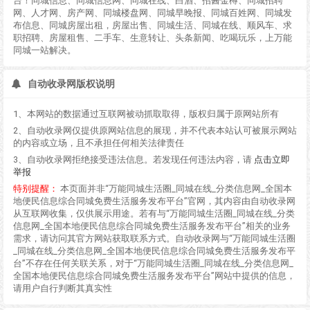
台！同城信息、同城信息网、同城在线、白酒、招酱金樽、同城招聘
网、人才网、房产网、同城楼盘网、同城早晚报、同城百姓网、同城发
布信息、同城房屋出租，房屋出售、同城生活、同城在线、顺风车、求
职招聘、房屋租售、二手车、生意转让、头条新闻、吃喝玩乐，上万能
同城一站解决。
自动收录网版权说明
1、本网站的数据通过互联网被动抓取取得，版权归属于原网站所有
2、自动收录网仅提供原网站信息的展现，并不代表本站认可被展示网站
的内容或立场，且不承担任何相关法律责任
3、自动收录网拒绝接受违法信息。若发现任何违法内容，请
点击立即
举报
特别提醒：
本页面并非“万能同城生活圈_同城在线_分类信息网_全国本
地便民信息综合同城免费生活服务发布平台”官网，其内容由自动收录网
从互联网收集，仅供展示用途。若有与“万能同城生活圈_同城在线_分类
信息网_全国本地便民信息综合同城免费生活服务发布平台”相关的业务
需求，请访问其官方网站获取联系方式。自动收录网与“万能同城生活圈
_同城在线_分类信息网_全国本地便民信息综合同城免费生活服务发布平
台”不存在任何关联关系，对于“万能同城生活圈_同城在线_分类信息网_
全国本地便民信息综合同城免费生活服务发布平台”网站中提供的信息，
请用户自行判断其真实性