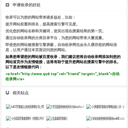
申请收录的好处
收录可以为您的网站带来诸多益处，比如：
提升网站权重和排名，提高搜索引擎可见度。
优化您的网站名称和关键词，使其出现在搜索结果的第一页。
通过自动收录网的分类目录平台，为您的网站带来大量流量。
即使您的网站被搜索引擎屏蔽，自动收录网也会永久缓存您的网站信
息，让用户通过本页面访问您的网站。
如果您希望您的网站被百度收录，我们建议您将自动收录网添加到您的
网站首页作为友情链接，这将有助于提升您网站在搜索引擎中的排名。
以下是友情链接代码：
<a href="http://www.qu8.top" rel="friend" target="_blank">自动
收录网</a>
相关站点
AT导航_收录网_免费收录网站_自动收录网_秒收录
巴适秒收录-(ibashi.net) - 巴适导航分类网站目录 - 自助网址提交自动收录
小鹅导航-网站收录-自动收录网-网址收录-自动秒收录
小温导航网 - 资源网址导航，汇集各大资源网，全网优质教程技术网，搜集资源就从这里开始
总裁导航
自动秒收录(badfl.com) - 全自动秒收录网