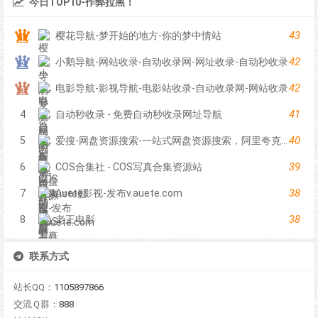
今日TOP10-作弊拉黑！
43
樱花导航-梦开始的地方-你的梦中情站
42
小鹅导航-网站收录-自动收录网-网址收录-自动秒收录
42
电影导航-影视导航-电影站收录-自动收录网-网站收录
41
4
自动秒收录 - 免费自动秒收录网址导航
40
5
爱搜-网盘资源搜索-一站式网盘资源搜索，阿里夸克百度迅雷UC全聚合
39
6
COS合集社 - COS写真合集资源站
38
7
Auete影视-发布v.auete.com
38
8
老王电影
联系方式
站长QQ：
1105897866
交流Ｑ群：
888