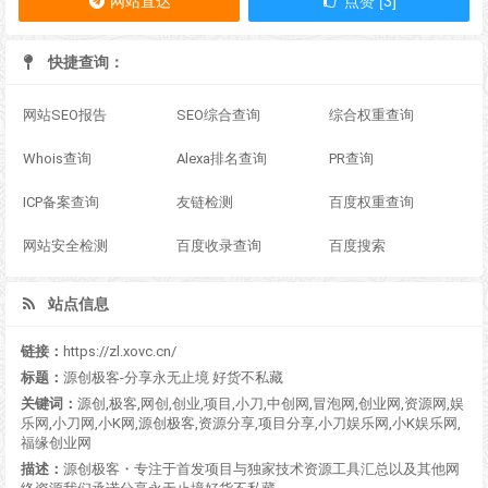
网站直达
点赞 [3]
快捷查询：
网站SEO报告
SEO综合查询
综合权重查询
Whois查询
Alexa排名查询
PR查询
ICP备案查询
友链检测
百度权重查询
网站安全检测
百度收录查询
百度搜索
站点信息
链接：
https://zl.xovc.cn/
标题：
源创极客-分享永无止境 好货不私藏
关键词：
源创,极客,网创,创业,项目,小刀,中创网,冒泡网,创业网,资源网,娱
乐网,小刀网,小K网,源创极客,资源分享,项目分享,小刀娱乐网,小K娱乐网,
福缘创业网
描述：
源创极客・专注于首发项目与独家技术资源工具汇总以及其他网