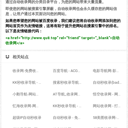
通过自动收录网的分类目录平台，为您的网站带来大量流量。
即使您的网站被搜索引擎屏蔽，自动收录网也会永久缓存您的网站信
息，让用户通过本页面访问您的网站。
如果您希望您的网站被百度收录，我们建议您将自动收录网添加到您的
网站首页作为友情链接，这将有助于提升您网站在搜索引擎中的排名。
以下是友情链接代码：
<a href="http://www.qu8.top" rel="friend" target="_blank">自动
收录网</a>
相关站点
收录网-免费收录正规网站-免费发布软文
百度导航 - ACG萌次元丨ACG导航网丨二次元导航丨资源网导航丨福利网址导航 - BaiDu导航
电影导航网-影视导航-电影搜索-影视搜索-电影站收录
KK秒收录导航 - ACG萌次元丨ACG导航网丨二次元导航丨资源网导航丨福利网址导航 - KK秒收录导航网
搜索秒收录导航 - ACG萌次元丨ACG导航网丨二次元导航丨资源网导航丨福利网址导航 - SS秒收录导航网
自动秒收录(badfl.com) - 全自动秒收录网
小鹅导航-网站收录-自动收录网-网址收录-自动秒收录
AT导航_收录网_免费收录网站_自动收录网_秒收录
悟空收录网 - 网址导航大全 | 网站免费收录 | 软文外链发布平台
忆海收录网-网址外链_自动收录网站_自助友情链接平台_网站广告_软文发布_站长交易_站长资源
KK秒收录导航 - ACG萌次元丨ACG导航网丨二次元导航丨资源网导航丨福利网址导航 - KK秒收录导航网
网站收录网 - 打造最与众不同的站点收录网
超级IP自动秒收录
自动秒收录 - 免费自动秒收录网址导航
58美图收录网-自动收录网站-流量交换-自动链