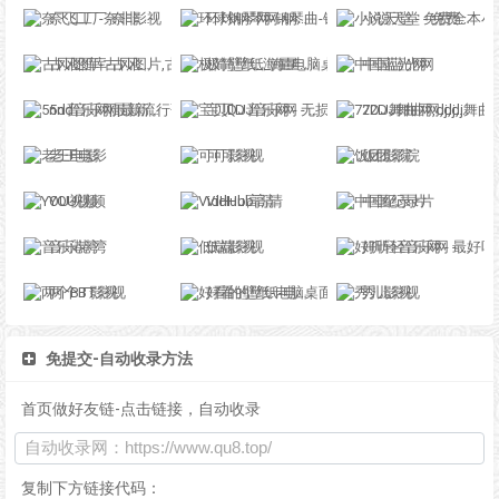
奈飞工厂-奈非影视
环球钢琴网-钢琴曲-钢琴谱-钢琴入门-钢琴考级
小说天堂 - 免费全本小说,TXT小说下载网
古风图库-古风图片,古风写真,古风摄影,古风素材,古风手绘,古风插画,古风水墨
极简壁纸_海量电脑桌面壁纸美图_4K超高清_最潮壁纸网站
中国蓝光网
5nd音乐网|最新流行歌曲|MP3歌曲免费下载|好听的歌|音乐下载 免费听mp3音乐
宝贝DJ音乐网 - 无损高品质DJ舞曲分享,音质最好的DJ免费下载网站
72DJ舞曲网,dj,dj舞曲
老王电影
可可影视
饭团影院
YOU视频
VidHub高清
中国纪录片
音乐港湾
低端影视
好听轻音乐网 - 最好听的轻音乐分享、试听、欣赏、下载、推荐、排行
两个BT影视
好看的壁纸-电脑桌面壁纸图片_高清手机壁纸-qq壁纸网
秀儿影视
免提交-自动收录方法
首页做好友链-点击链接，自动收录
复制下方链接代码：