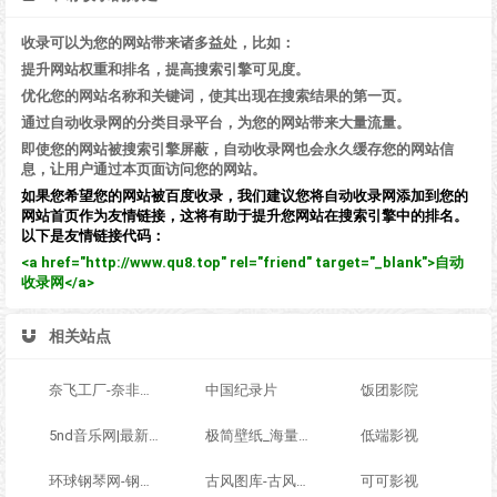
收录可以为您的网站带来诸多益处，比如：
提升网站权重和排名，提高搜索引擎可见度。
优化您的网站名称和关键词，使其出现在搜索结果的第一页。
通过自动收录网的分类目录平台，为您的网站带来大量流量。
即使您的网站被搜索引擎屏蔽，自动收录网也会永久缓存您的网站信
息，让用户通过本页面访问您的网站。
如果您希望您的网站被百度收录，我们建议您将自动收录网添加到您的
网站首页作为友情链接，这将有助于提升您网站在搜索引擎中的排名。
以下是友情链接代码：
<a href="http://www.qu8.top" rel="friend" target="_blank">自动
收录网</a>
相关站点
奈飞工厂-奈非影视
中国纪录片
饭团影院
5nd音乐网|最新流行歌曲|MP3歌曲免费下载|好听的歌|音乐下载 免费听mp3音乐
极简壁纸_海量电脑桌面壁纸美图_4K超高清_最潮壁纸网站
低端影视
环球钢琴网-钢琴曲-钢琴谱-钢琴入门-钢琴考级
古风图库-古风图片,古风写真,古风摄影,古风素材,古风手绘,古风插画,古风水墨
可可影视