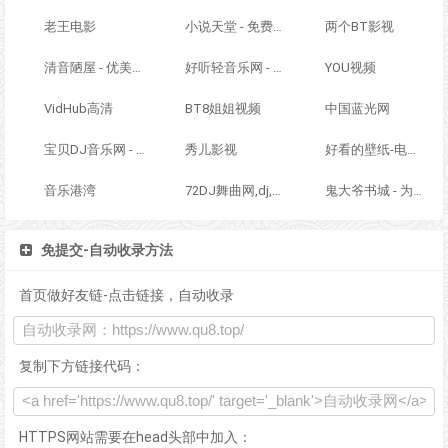
老王电影
小说天堂 - 免费全本小说,TXT小说下载网
两个BT影视
清音陋屋 - 优美纯音乐精美散文分享网站
好听轻音乐网 - 最好听的轻音乐分享、试听、欣赏、下载、推荐、排行
YOU视频
VidHub高清
BT8姐姐视频
中国蓝光网
宝贝DJ音乐网 - 无损高品质DJ舞曲分享,音质最好的DJ免费下载网站
秀儿影视
好看的壁纸-电脑桌面壁纸图片_高清手机壁纸-qq壁纸网
音乐港湾
72DJ舞曲网,dj,dj舞曲
鬼大爷书城 - 为您免费提供在线阅读服务
免提交-自动收录方法
首页做好友链-点击链接，自动收录
复制下方链接代码：
HTTPS网站需要在head头部中加入：